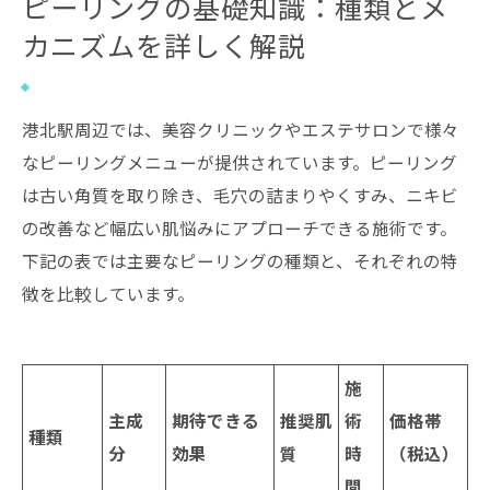
ピーリングの基礎知識：種類とメ
までの流れ
カニズムを詳しく解説
ピーリングのビフォーアフター：症例紹介と改
善データ
自宅でのピーリングとプロ施術の違い
港北駅周辺では、美容クリニックやエステサロンで様々
ピーリングにおけるリスク対策とトラブル時の
なピーリングメニューが提供されています。ピーリング
対応
は古い角質を取り除き、毛穴の詰まりやくすみ、ニキビ
の改善など幅広い肌悩みにアプローチできる施術です。
港北駅エリアにおけるピーリング施術について
下記の表では主要なピーリングの種類と、それぞれの特
港北駅エリアでピーリングが人気を集める理由
徴を比較しています。
港北駅エリアの魅力について
ピーリングの最新トレンドと発展の見通し
サロン概要
施
関連エリア
主成
期待できる
推奨肌
術
価格帯
種類
対応地域
分
効果
質
時
（税込）
間