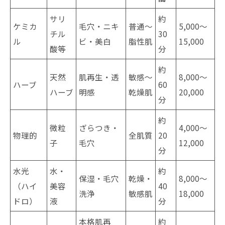
サリ
約
ケミカ
毛穴・ニキ
普通〜
5,000〜
チル
30
ル
ビ・美白
脂性肌
15,000
酸等
分
約
天然
肌再生・透
敏感〜
8,000〜
ハーブ
60
ハーブ
明感
乾燥肌
20,000
分
約
微粒
ざらつき・
4,000〜
物理的
全肌質
20
子
毛穴
12,000
分
水光
水・
約
保湿・毛穴
乾燥・
8,000〜
（ハイ
美容
40
洗浄
敏感肌
18,000
ドロ）
液
分
本格肌再
約