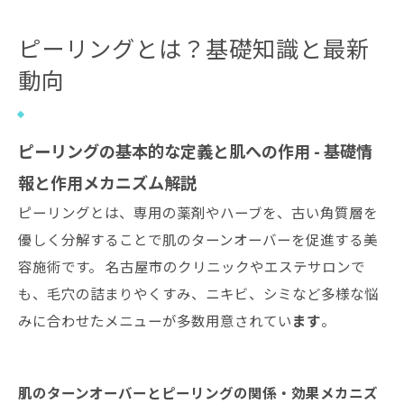
名古屋市のピーリングについて
ピーリングとは？基礎知識と最新
名古屋市でピーリングが選ばれる（求められ
動向
る）理由について
名古屋市について
ピーリングの基本的な定義と肌への作用 - 基礎情
ピーリング施術のトラブル対処法と相談先
サロン概要
報と作用メカニズム解説
関連エリア
ピーリングとは、専用の薬剤やハーブを、古い角質層を
優しく分解することで肌のターンオーバーを促進する美
対応地域
容施術です。 名古屋市のクリニックやエステサロンで
も、毛穴の詰まりやくすみ、ニキビ、シミなど多様な悩
みに合わせたメニューが多数用意されてい
ます
。
肌のターンオーバーとピーリングの関係・効果メカニズ