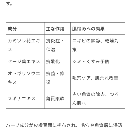
す。
成分
主な作用
肌悩みへの効果
カミツレ花エキ
抗炎症・
ニキビの鎮静、乾燥対
ス
保湿
策
セージ葉エキス
抗酸化
シミ・くすみ予防
オトギリソウエ
抗菌・修
毛穴ケア、肌荒れ改善
キス
復
古い角質の除去、つる
スギナエキス
角質柔軟
ん肌へ
ハーブ成分が皮膚表面に塗布され、毛穴や角質層に浸透