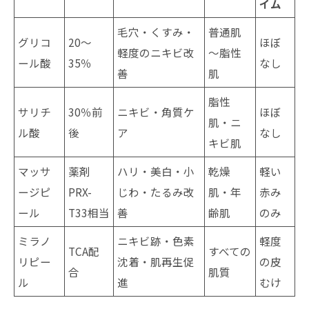
イム
毛穴・くすみ・
普通肌
グリコ
20～
ほぼ
軽度のニキビ改
～脂性
ール酸
35％
なし
善
肌
脂性
サリチ
30％前
ニキビ・角質ケ
ほぼ
肌・ニ
ル酸
後
ア
なし
キビ肌
マッサ
薬剤
ハリ・美白・小
乾燥
軽い
ージピ
PRX-
じわ・たるみ改
肌・年
赤み
ール
T33相当
善
齢肌
のみ
ミラノ
ニキビ跡・色素
軽度
TCA配
すべての
リピー
沈着・肌再生促
の皮
合
肌質
ル
進
むけ