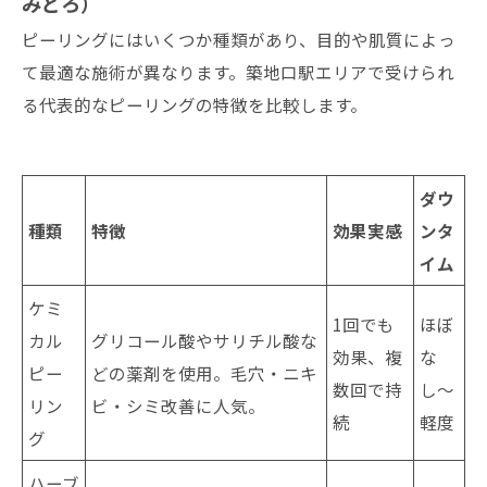
みどろ）
ピーリングにはいくつか種類があり、目的や肌質によっ
て最適な施術が異なります。築地口駅エリアで受けられ
る代表的なピーリングの特徴を比較します。
ダウ
種類
特徴
効果実感
ンタ
イム
ケミ
1回でも
ほぼ
カル
グリコール酸やサリチル酸な
効果、複
な
ピー
どの薬剤を使用。毛穴・ニキ
数回で持
し〜
リン
ビ・シミ改善に人気。
続
軽度
グ
ハーブ