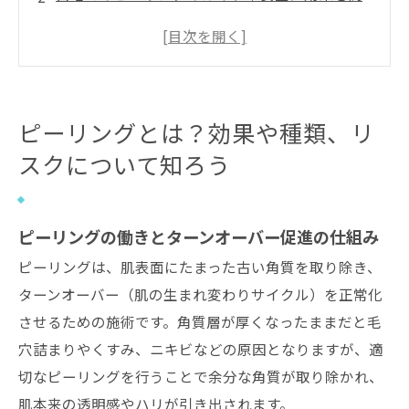
めるアイテム選びと使い方
ケミカルピーリングの特徴｜施設施術の効果と
ダウンタイム対策
ハーブピーリング特集｜自然派ケアのメリット
ピーリングとは？効果や種類、リ
と顔・背中対応メニュー
スクについて知ろう
ピーリングの料金目安と賢い選び方
ピーリングのトラブル回避と安全対策
ピーリングの最新動向と今後のスキンケアの進
ピーリングの働きとターンオーバー促進の仕組み
化
ピーリングは、肌表面にたまった古い角質を取り除き、
築地口駅エリアのピーリング施術について
ターンオーバー（肌の生まれ変わりサイクル）を正常化
築地口駅エリアでピーリング施術が選ばれる理
させるための施術です。角質層が厚くなったままだと毛
由
穴詰まりやくすみ、ニキビなどの原因となりますが、適
切なピーリングを行うことで余分な角質が取り除かれ、
築地口駅エリアについて
肌本来の透明感やハリが引き出されます。