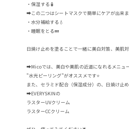
・保湿する🧴
➡️この二つはシートマスクで簡単にケアが出来
・水分補給する💧
・睡眠をとる💤
日焼け止めを塗ることで一緒に美白対策、美肌対
➡️Micoでは、美白や美肌の近道になれるメニュ
"水光ピーリング"がオススメです⭐️
また、セラミド配合（保湿成分）の、日焼け止めが
➡️EVERYSKINの
ラスターUVクリーム
ラスターCCクリーム
ぜひ、使ってみてください🌟