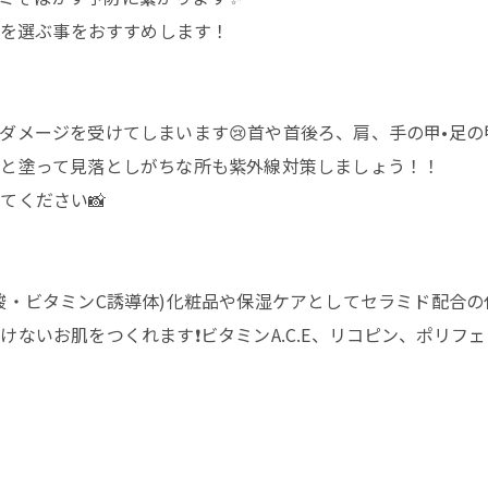
のを選ぶ事をおすすめします！
ダメージを受けてしまいます😢首や首後ろ、肩、手の甲•足
と塗って見落としがちな所も紫外線対策しましょう！！
てください📸
酸・ビタミンC誘導体)化粧品や保湿ケアとしてセラミド配合の
ないお肌をつくれます❗️ビタミンA.C.E、リコピン、ポリ