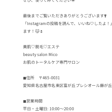
最後までご覧いただきありがとうございます❣️
「Instagramの投稿を読んで、いいね🤍し
ます！😽🌷
美肌♡脱毛♡エステ
beauty salon Mico
お肌のトータルケア専門サロン
◼︎住所 〒465-0031
愛知県名古屋市名東区富が丘プレシオール藤が丘20
◼︎営業時間
平日・土曜日: 10:00〜20:00