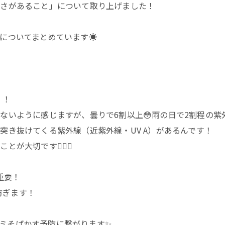
強さがあること」について取り上げました！
についてまとめています☀️
！！
ないように感じますが、曇りで6割以上😳雨の日で2割程の紫
突き抜けてくる紫外線（近紫外線・UV A）があるんです！
とが大切です☝🏻✨
重要！
防ぎます！
！シミそばかす予防に繋がります✨