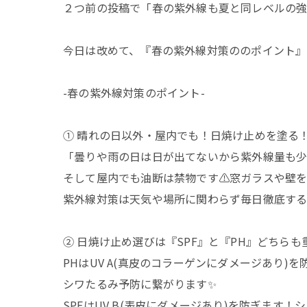
２つ前の投稿で「春の紫外線も夏と同レベルの
今日は改めて、『春の紫外線対策ののポイント』
-春の紫外線対策のポイント-
① 晴れの日以外・屋内でも！日焼け止めを塗る
「曇りや雨の日は日が出てないから紫外線量も少
そして屋内でも油断は禁物です⚠️窓ガラスや壁を
紫外線対策は天気や場所に関わらず毎日徹底するこ
② 日焼け止め選びは『SPF』と『PH』どちらも
PHはUV A(真皮のコラーゲンにダメージあり)を
シワたるみ予防に繋がります✨
SPFはUV B(表皮にダメージあり)を防ぎます