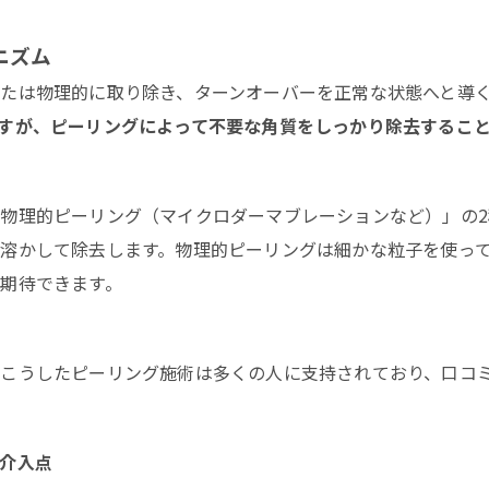
久手市で長久手市 ピーリングが選ばれる（求められる）理由
久手市について
ニズム
ーリング成功者の体験談と失敗回避Q&A・最適店選びチェック
たは物理的に取り除き、ターンオーバーを正常な状態へと導
ロン概要
すが、ピーリングによって不要な角質をしっかり除去するこ
連エリア
応地域
物理的ピーリング（マイクロダーマブレーションなど）」の
溶かして除去します。物理的ピーリングは細かな粒子を使っ
期待できます。
こうしたピーリング施術は多くの人に支持されており、口コ
介入点