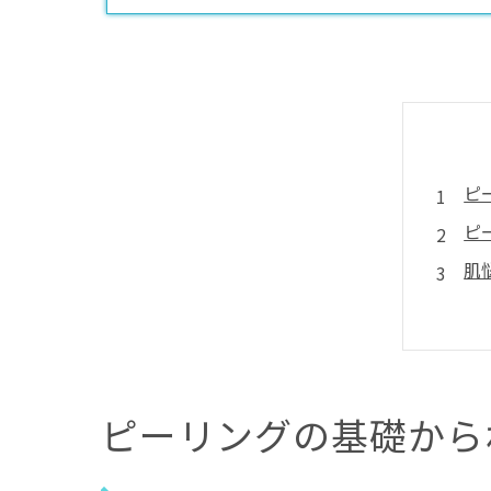
ピ
ピ
肌
愛
ピ
ピ
自
ピーリングの基礎から
長