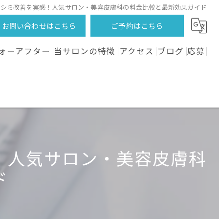
やシミ改善を実感！人気サロン・美容皮膚科の料金比較と最新効果ガイド
お問い合わせはこちら
ご予約はこちら
ォーアフター
当サロンの特徴
アクセス
ブログ
応募
フェイシャル
コラム
全身
VIO
！人気サロン・美容皮膚科
体験
ド
サロン