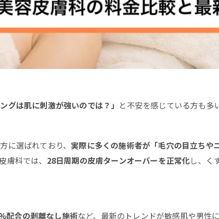
リングは肌に刺激が強いのでは？」
と不安を感じている方も多
方に選ばれており、
実際に多くの施術者が「毛穴の目立ちや
皮膚科では、
28日周期の皮膚ターンオーバーを正常化
し、く
0%配合の剥離なし施術
など、最新のトレンドが敏感肌や男性