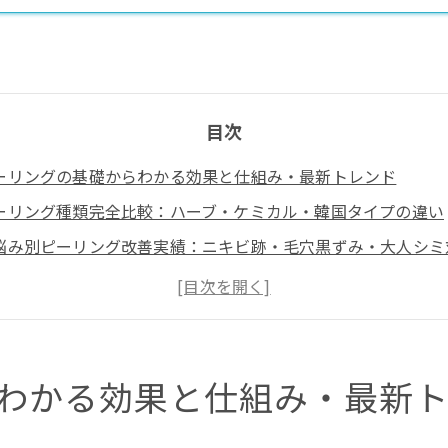
目次
ーリングの基礎からわかる効果と仕組み・最新トレンド
ーリング種類完全比較：ハーブ・ケミカル・韓国タイプの違い
悩み別ピーリング改善実績：ニキビ跡・毛穴黒ずみ・大人シミ
知・長久手・名古屋エリアピーリングサロン・美容皮膚科完全
ーリング料金相場・コース別費用内訳と割引活用術
ーリング施術全工程解剖：準備・アフターケア・トラブル予防
宅ピーリング×サロン併用で最大効果引き出すハイブリッドケ
わかる効果と仕組み・最新
久手市のピーリングについて